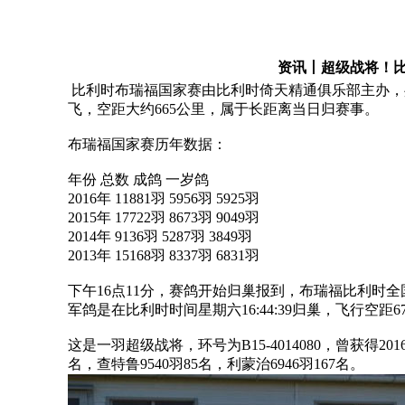
资讯丨超级战将！比
比利时布瑞福国家赛由比利时倚天精通俱乐部主办，共
飞，空距大约665公里，属于长距离当日归赛事。
布瑞福国家赛历年数据：
年份 总数 成鸽 一岁鸽
2016年 11881羽 5956羽 5925羽
2015年 17722羽 8673羽 9049羽
2014年 9136羽 5287羽 3849羽
2013年 15168羽 8337羽 6831羽
下午16点11分，赛鸽开始归巢报到，布瑞福比利时全国冠军被
军鸽是在比利时时间星期六16:44:39归巢，飞行空距675.
这是一羽超级战将，环号为B15-4014080，曾获得201
名，查特鲁9540羽85名，利蒙治6946羽167名。