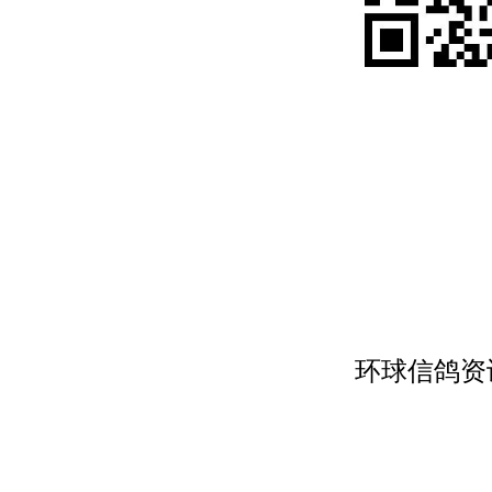
环球信鸽资