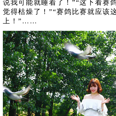
说我可能就睡着了！”“这下看赛
觉得枯燥了！”“赛鸽比赛就应该
上！”
……