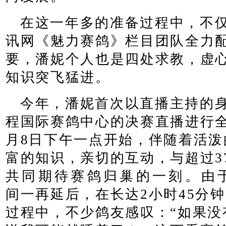
在这一年多的准备过程中，不仅
讯网《魅力赛鸽》栏目团队全力
要，潘妮个人也是四处求教，虚
知识突飞猛进。
今年，潘妮首次以直播主持的身
程国际赛鸽中心的决赛直播进行
月
8
日下午一点开始，伴随着活泼
富的知识，亲切的互动，与超过
3
共同期待赛鸽归巢的一刻。由
间一再延后，在长达
2
小时
45
分钟
过程中，不少鸽友感叹：“如果没