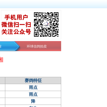
库
环球信鸽拍卖
湘
赛鸽特征
雨点
雨点
降