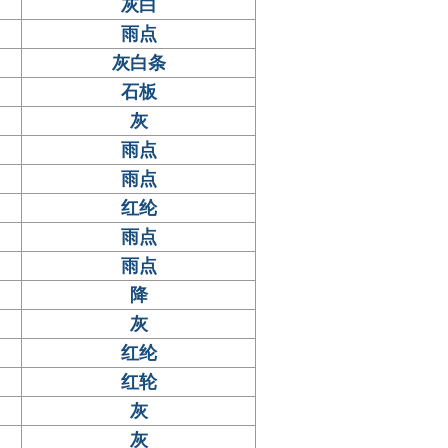
灰白
雨点
灰白条
石板
灰
雨点
雨点
红纶
雨点
雨点
降
灰
红纶
红轮
灰
灰