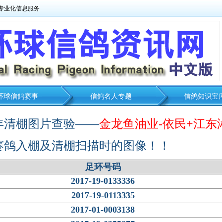
专业化信息服务
环球信鸽赛事
信鸽名人专题
信鸽知识宝
7年清棚图片查验——
金龙鱼油业-依民+江东
赛鸽入棚及清棚扫描时的图像！！
足环号码
2017-19-0133336
2017-19-0113335
2017-01-0003138