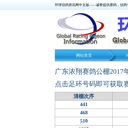
环球信鸽资讯网中文版——诚挚提供赛鸽，信鸽
网站首页
广东浓翔赛鸽公棚201
点击足环号码即可获取
清棚次序
441
468
510