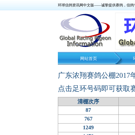
环球信鸽资讯网中文版——诚挚提供赛鸽，信鸽
网站首页
广东浓翔赛鸽公棚201
点击足环号码即可获取
清棚次序
87
767
1249