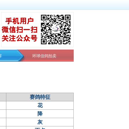
库
环球信鸽拍卖
赛鸽特征
花
降
灰