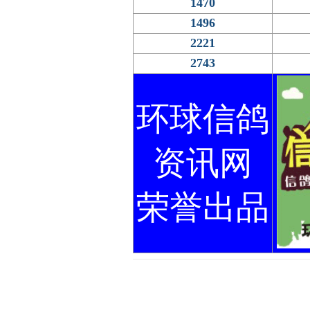
1470
1496
2221
2743
环球信鸽
资讯网
荣誉出品