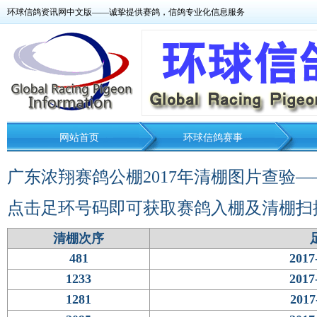
环球信鸽资讯网中文版——诚挚提供赛鸽，信鸽专业化信息服务
网站首页
环球信鸽赛事
广东浓翔赛鸽公棚2017年清棚图片查验—
点击足环号码即可获取赛鸽入棚及清棚扫
清棚次序
481
2017
1233
2017
1281
2017