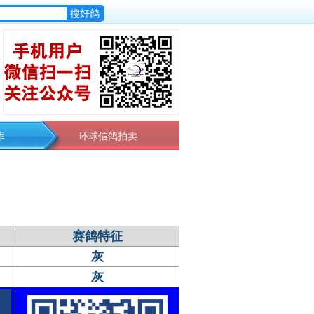
库
环球信鸽拍卖
赛鸽特征
灰
灰