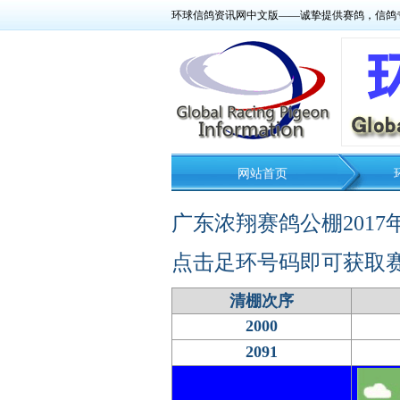
环球信鸽资讯网中文版——诚挚提供赛鸽，信鸽
网站首页
广东浓翔赛鸽公棚201
点击足环号码即可获取
清棚次序
2000
2091