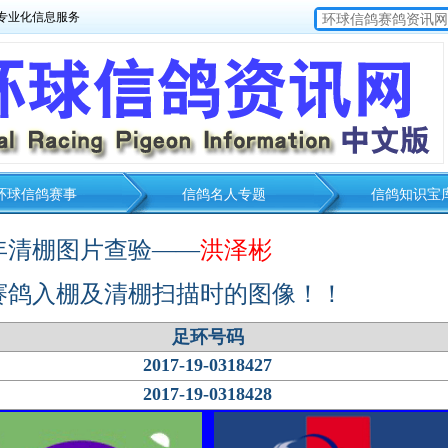
专业化信息服务
环球信鸽赛事
信鸽名人专题
信鸽知识宝
7年清棚图片查验——
洪泽彬
赛鸽入棚及清棚扫描时的图像！！
足环号码
2017-19-0318427
2017-19-0318428