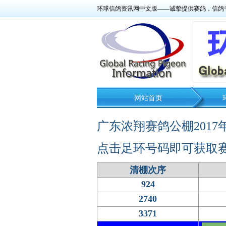
环球信鸽资讯网中文版——诚挚提供赛鸽，信鸽
网站首页
广东浓翔赛鸽公棚201
点击足环号码即可获取
清棚次序
924
2740
3371