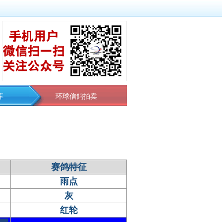
库
环球信鸽拍卖
赛鸽特征
雨点
灰
红轮