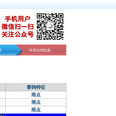
库
环球信鸽拍卖
赛鸽特征
雨点
雨点
雨点