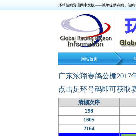
环球信鸽资讯网中文版——诚挚提供赛鸽，信鸽
网站首页
广东浓翔赛鸽公棚201
点击足环号码即可获取
清棚次序
298
1605
2164