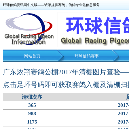
环球信鸽资讯网中文版——诚挚提供赛鸽，信鸽专业化信息服务
网站首页
环球信鸽赛事
广东浓翔赛鸽公棚2017年清棚图片查验—
点击足环号码即可获取赛鸽入棚及清棚扫
清棚次序
365
2017
988
2017
1175
2017