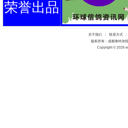
荣誉出品
|
关于我们
联系方式
版权所有：成都泰特加
Copyright © 2026 w