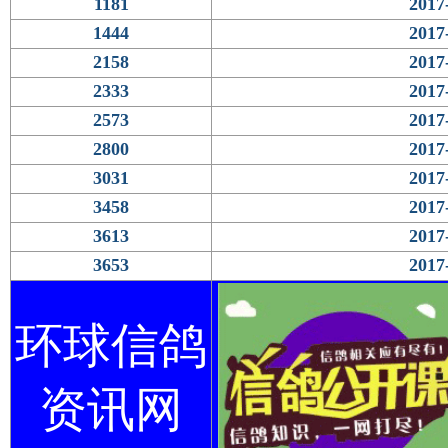
1181
2017
1444
2017
2158
2017
2333
2017
2573
2017
2800
2017
3031
2017
3458
2017
3613
2017
3653
2017
环球信鸽
资讯网