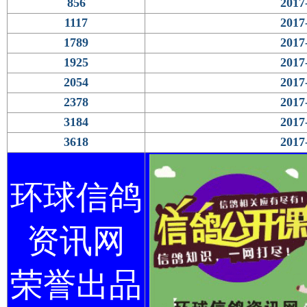
856
2017
1117
2017
1789
2017
1925
2017
2054
2017
2378
2017
3184
2017
3618
2017
环球信鸽
资讯网
荣誉出品