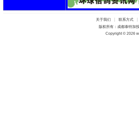
|
关于我们
联系方式
版权所有：成都泰特加
Copyright © 2026 w