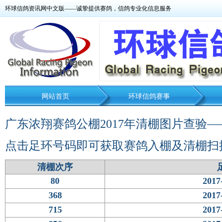
环球信鸽资讯网中文版——诚挚提供赛鸽，信鸽专业化信息服务
网站首页
环球信鸽赛事
广东浓翔赛鸽公棚2017年清棚图片查验—
点击足环号码即可获取赛鸽入棚及清棚扫
清棚次序
80
2017
368
2017
715
2017