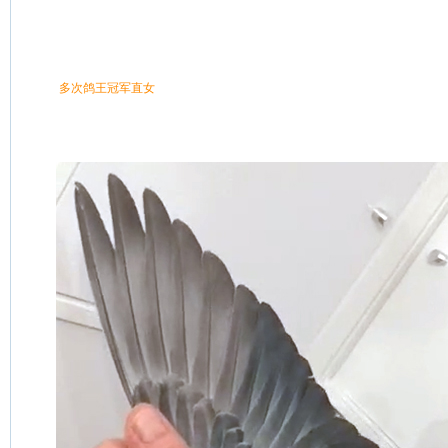
 多次鸽王冠军直女