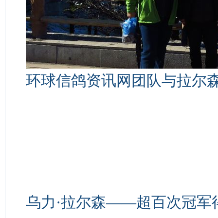
环球信鸽资讯网团队与拉尔
乌力·拉尔森——超百次冠军