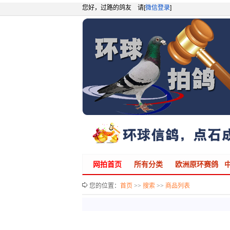
您好，过路的鸽友 请[
微信登录
]
网拍首页
所有分类
欧洲原环赛鸽
您的位置：
首页
>>
搜索
>>
商品列表