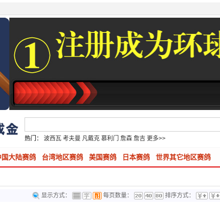
热门：
波西瓦
考夫曼
凡戴克
慕利门
詹森
詹吉
更多>>
中国大陆赛鸽
台湾地区赛鸽
美国赛鸽
日本赛鸽
世界其它地区赛鸽
显示方式：
每页数量：
排序方式：