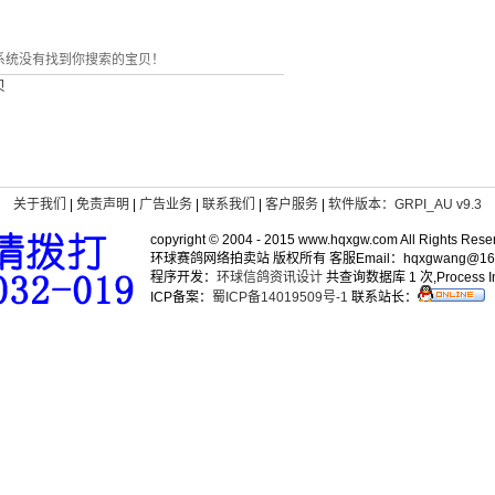
统没有找到你搜索的宝贝！
贝
关于我们
|
免责声明
|
广告业务
|
联系我们
|
客户服务
|
软件版本：GRPI_AU v9.3
copyright © 2004 - 2015 www.hqxgw.com All Rights Rese
环球赛鸽网络拍卖站 版权所有 客服Email：hqxgwang@163
程序开发：
环球信鸽资讯设计
共查询数据库 1 次,Process In
ICP备案：
蜀ICP备14019509号-1
联系站长：