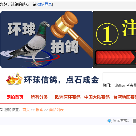
您好，过路的鸽友 请[
微信登录
]
热门：
波西瓦
考夫
网拍首页
所有分类
欧洲原环赛鸽
中国大陆赛鸽
台湾地区赛
您的位置：
首页
>>
搜索
>>
商品列表
显示方式：