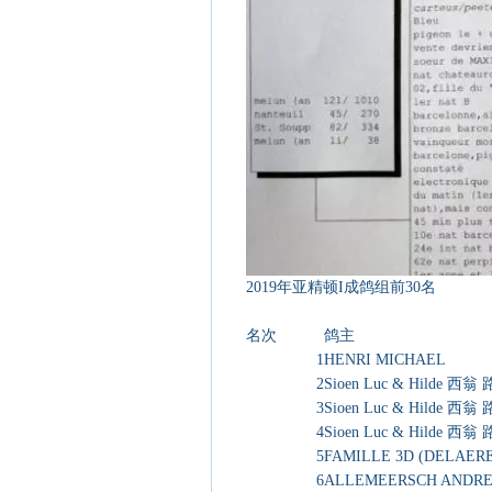
2019年亚精顿I成鸽组前30名
名次
鸽主
1
HENRI MICHAEL
2
Sioen Luc & Hilde 
3
Sioen Luc & Hilde 
4
Sioen Luc & Hilde 
5
FAMILLE 3D (DELAER
6
ALLEMEERSCH ANDR