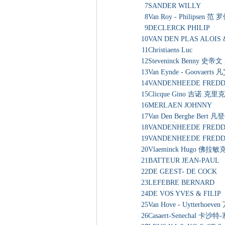
7
SANDER WILLY
8
Van Roy - Philipsen
9
DECLERCK PHILIP
10
VAN DEN PLAS ALOIS 
11
Christiaens Luc
12
Steveninck Benny 史帝
13
Van Eynde - Goovaer
14
VANDENHEEDE FRED
15
Clicque Gino 吉诺.克里克
16
MERLAEN JOHNNY
17
Van Den Berghe Bert
18
VANDENHEEDE FRED
19
VANDENHEEDE FRED
20
Vlaeminck Hugo 佛拉
21
BATTEUR JEAN-PAUL
22
DE GEEST- DE COCK
23
LEFEBRE BERNARD
24
DE VOS YVES & FILIP
25
Van Hove - Uytterhoe
26
Casaert-Senechal 卡沙