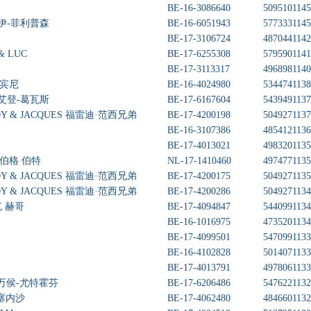
BE-16-3086640
509510
1145
 范 罗伊-菲利普森
BE-16-6051943
577333
1145
BE-17-3106724
487044
1142
& LUC
BE-17-6255308
579590
1141
BE-17-3113317
496898
1140
文 宾尼
BE-16-4024980
534474
1138
ts 凡艾登-葛瓦斯
BE-17-6167604
543949
1137
DY & JACQUES 福雷迪·范西兄弟
BE-17-4200198
504927
1137
BE-16-3107386
485412
1136
BE-17-4013021
498320
1135
 凡登伯格 伯特
NL-17-1410460
497477
1135
DY & JACQUES 福雷迪·范西兄弟
BE-17-4200175
504927
1135
DY & JACQUES 福雷迪·范西兄弟
BE-17-4200286
504927
1134
敏克 赫哥
BE-17-4094847
544099
1134
BE-16-1016975
473520
1134
BE-17-4099501
547099
1133
BE-16-4102828
501407
1133
BE-17-4013791
497806
1133
ven 万侯-尤特霍芬
BE-17-6206486
547622
1132
特-塞内沙
BE-17-4062480
484660
1132