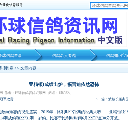
专业化信息服务
环球信鸽赛事
信鸽名人专题
信鸽知识宝
(际)赛
>> 文章内容
亚精顿I成绩出炉，福雷迪依然恐怖
资讯网 作者：环球信鸽赛鸽资讯网 阅读：15803次
归冠军欣赏
下一篇：波城长距离
激而难忘的视觉盛宴，2019年，比利时中距离的经典大赛——亚精顿I如
214羽成鸽和22731羽一岁鸽。比赛于比利时时间6月22日7点30分开笼。