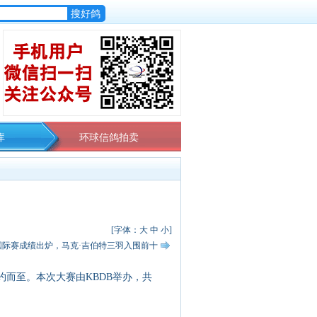
库
环球信鸽拍卖
[字体：
大
中
小
]
国际赛成绩出炉，马克·吉伯特三羽入围前十
约而至。本次大赛由KBDB举办，共