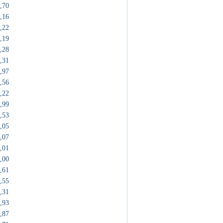
,70
,16
,22
,19
,28
,31
,97
,56
,22
,99
,53
,05
,07
,01
,00
,61
,55
,31
,93
,87