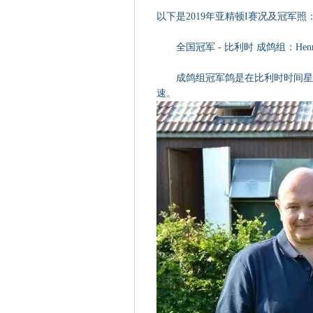
以下是2019年亚精顿I赛况及冠军照
全国冠军 - 比利时 成鸽组：Henri Micha
成鸽组冠军鸽是在比利时时间星期六13:
速。