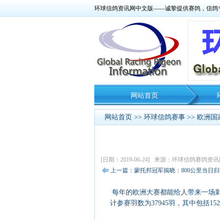
环球信鸽资讯网中文版——诚挚提供赛鸽，信鸽
网站首页
网站首页
>>
环球信鸽赛事
>>
欧洲国家
[日期：2019-06-24] 来源：环球信鸽赛鸽
上一篇：蒙托邦冠军揭晓：800公里当日
每年的欧洲大赛都能给人带来一场刺
计参赛羽数为37945羽，其中包括15