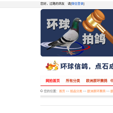
您好，过路的鸽友 请[
微信登录
]
网拍首页
所有分类
欧洲原环赛鸽
您的位置：
首页
>>
拍品分类
>>
欧洲原环赛鸽
>>