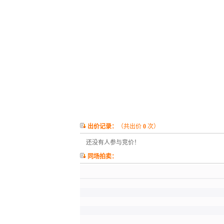
出价记录：
（共出价
0
次）
还没有人参与竞价！
同场拍卖：