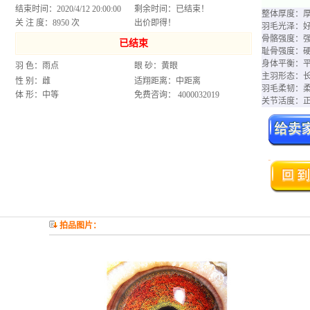
结束时间：2020/4/12 20:00:00
剩余时间：
已结束！
整体厚度：
关 注 度：8950 次
出价即得！
羽毛光泽：
骨骼强度：
已结束
耻骨强度：
身体平衡：
羽 色：雨点
眼 砂：黄眼
主羽形态：
性 别：雌
适翔距离：中距离
羽毛柔韧：
体 形：中等
免费咨询： 4000032019
关节活度：
拍品图片：