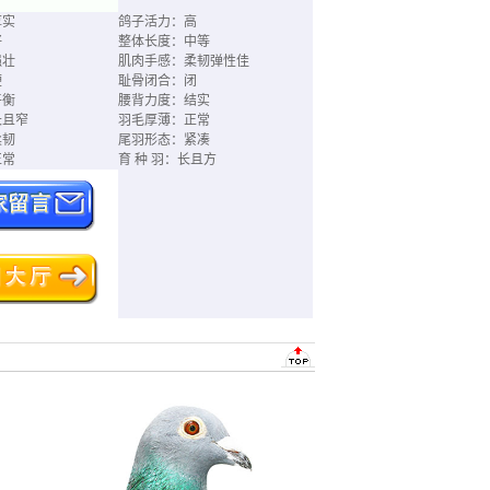
厚实
鸽子活力：高
好
整体长度：中等
强壮
肌肉手感：柔韧弹性佳
硬
耻骨闭合：闭
平衡
腰背力度：结实
长且窄
羽毛厚薄：正常
柔韧
尾羽形态：紧凑
正常
育 种 羽：长且方