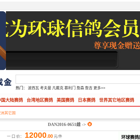
热门：
波西瓦
考夫曼
凡戴克
慕利门
詹森
詹吉
更多>>
中国大陆赛鸽
台湾地区赛鸽
美国赛鸽
日本赛鸽
世界其它地区赛鸽
欧洲其它国
DAN2016-0651雌 ->
12000
.00
一 口 价：
元/件
环球赛鸽