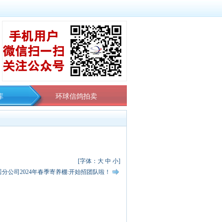
库
环球信鸽拍卖
[字体：
大
中
小
]
分公司2024年春季寄养棚:开始招团队啦！