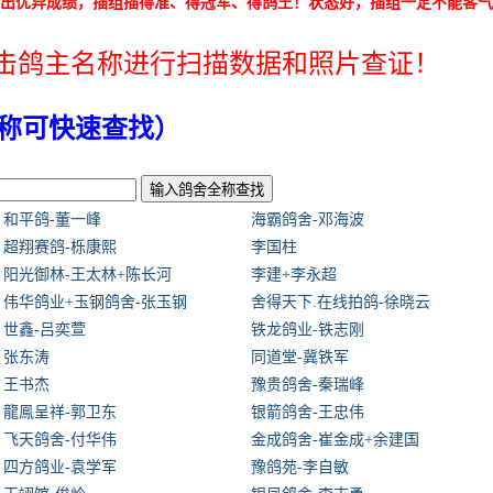
出优异成绩，插组插得准、得冠军、得鸽王！状态好，插组一定不能客气
击鸽主名称进行扫描数据和照片查证！
称可快速查找）
和平鸽-董一峰
海霸鸽舍-邓海波
超翔赛鸽-栎康熙
李国柱
阳光御林-王太林+陈长河
李建+李永超
伟华鸽业+玉钢鸽舍-张玉钢
舍得天下.在线拍鸽-徐晓云
世鑫-吕奕萱
铁龙鸽业-铁志刚
张东涛
同道堂-冀铁军
王书杰
豫贵鸽舍-秦瑞峰
龍鳯呈祥-郭卫东
银箭鸽舍-王忠伟
飞天鸽舍-付华伟
金成鸽舍-崔金成+余建国
四方鸽业-袁学军
豫鸽苑-李自敏