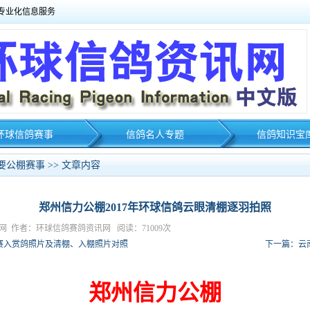
专业化信息服务
环球信鸽赛事
信鸽名人专题
信鸽知识宝
要公棚赛事
>> 文章内容
郑州信力公棚2017年环球信鸽云眼清棚逐羽拍照
资讯网 作者：环球信鸽赛鸽资讯网 阅读：71009次
决赛入赏鸽照片及清棚、入棚照片对照
下一篇：云
郑州信力公棚