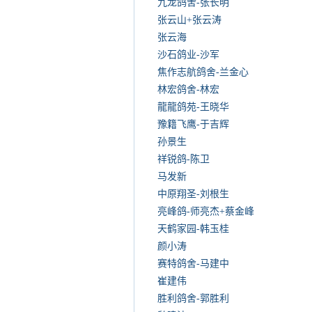
九龙鸽舍-张长明
张云山+张云涛
张云海
沙石鸽业-沙军
焦作志航鸽舍-兰金心
林宏鸽舍-林宏
龍龍鸽苑-王晓华
豫籍飞鹰-于吉辉
孙景生
祥锐鸽-陈卫
马发新
中原翔圣-刘根生
亮峰鸽-师亮杰+蔡金峰
天鹤家园-韩玉桂
颜小涛
赛特鸽舍-马建中
崔建伟
胜利鸽舍-郭胜利