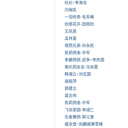
杜衫+李海龙
闫保民
一羽传奇-毛军峰
欣雨花卉-田雨欣
王凤英
孟祥喜
塔西兄弟-孙永民
凯莉鸽舍-许军
争霸鸽苑-武争+李庆国
南乐鸽友会-冯肖雷
韩湘立+刘志国
胡丽萍
郭建立
苗志伟
凯莉鸽舍-许军
飞龙家园-李成仁
乐泰赛鸽-郭元奎
威龙堂+凤麟阁黄雪峰