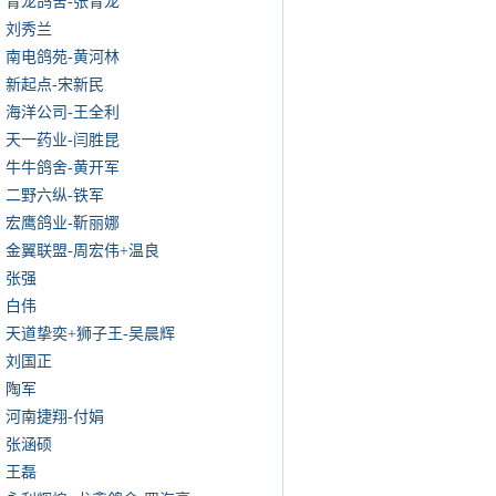
青龙鸽舍-张青龙
刘秀兰
南电鸽苑-黄河林
新起点-宋新民
海洋公司-王全利
天一药业-闫胜昆
牛牛鸽舍-黄开军
二野六纵-铁军
宏鹰鸽业-靳丽娜
金翼联盟-周宏伟+温良
张强
白伟
天道挚奕+狮子王-吴晨辉
刘国正
陶军
河南捷翔-付娟
张涵硕
王磊