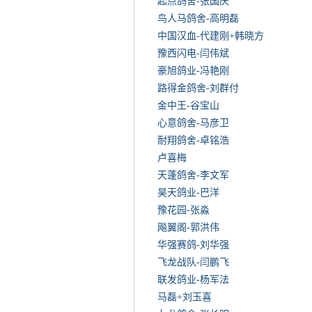
起点鸽舍-张国庆
鸟人马鸽舍-高明磊
中国汉血-代建刚+韩晓方
豫西闪电-闫伟斌
豪旭鸽业-冯艳刚
路得金鸽舍-刘群付
金中王-谷宝山
心意鸽舍-马彦卫
耐翔鸽舍-卓铭浩
卢喜梅
天蓬鸽舍-李文军
昊天鸽业-巴洋
豫花园-张淼
飚翼阁-郭洪伟
华强赛鸽-刘华强
飞龙战队-闫鹏飞
联发鸽业-杨军法
马磊+刘玉喜