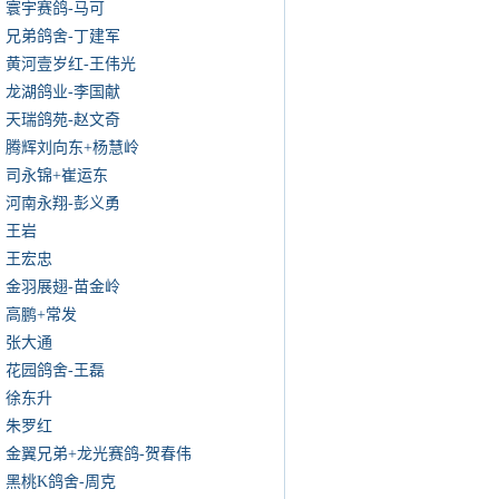
寰宇赛鸽-马可
兄弟鸽舍-丁建军
黄河壹岁红-王伟光
龙湖鸽业-李国献
天瑞鸽苑-赵文奇
腾辉刘向东+杨慧岭
司永锦+崔运东
河南永翔-彭义勇
王岩
王宏忠
金羽展翅-苗金岭
高鹏+常发
张大通
花园鸽舍-王磊
徐东升
朱罗红
金翼兄弟+龙光赛鸽-贺春伟
黑桃K鸽舍-周克