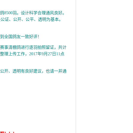
鸽8500羽。设计科学合理通风良好。
最公证、公开、公平、透明为基本。
得到全国鸽友一致好评！
届赛事清棚鸽进行逐羽拍照留证，共计
理上传工作，2017年9月27日11点
公开、透明有良好建议，也请一并通