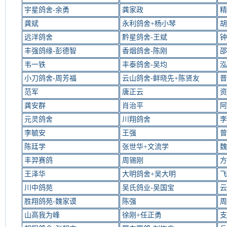
宇星鸽舍-余勇
龚家政
精
龚斌
永利鸽舍+杨小琴
胡
远洋鸽舍
黔星鸽舍-王斌
钟
丰强鸽缘-彭德智
香烟鸽舍-陈刚
邵
韦一铁
丰泰鸽舍-吴均
泓
小刀鸽舍-周芳福
云山鸽舍-鲜晓先+陈贤友
晋
范军
唐正云
资
龚安群
肖治平
阿
元灵鸽舍
川翔鸽舍
李
李毓安
王强
曾
陈廷学
张世华+文流学
魏
丰羿赛鸽
周锡刚
方
王泽华
大明鸽舍+吴大明
飞
川中鸽苑
吴氏鸽业-吴国宝
云
胜翔鸽苑-魏家谟
陈强
周
山高我为峰
徐刚+任正勇
支