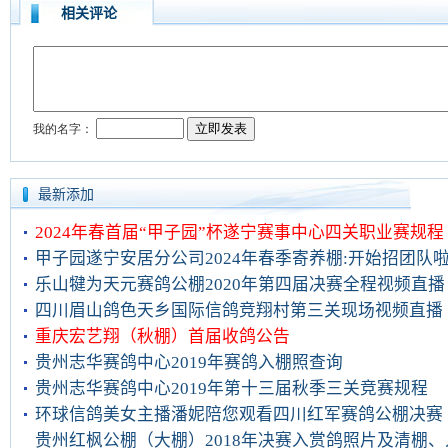
相关评论
最新添加
2024年春首届“甲子园”杯遂宁赛事中心四关职业赛规程
甲子园遂宁安居分公司2024年春季寄养棚:开始招团队
乐山犍为天元赛鸽公棚2020年第四届决赛全程视频直播
四川眉山鸽色天乡国际信鸽竞翔村第三关现场视频直播
重庆宏艺翔（秋棚）首届收鸽公告
贵州志华赛鸽中心2019年赛鸽入棚照查询
贵州志华赛鸽中心2019年第十三届秋季三关竞赛规程
环球信鸽美女主播潘妮陪您观看四川红军赛鸽公棚决赛
贵州红枫公棚（大棚）2018年决赛入赏鸽照片及清棚、