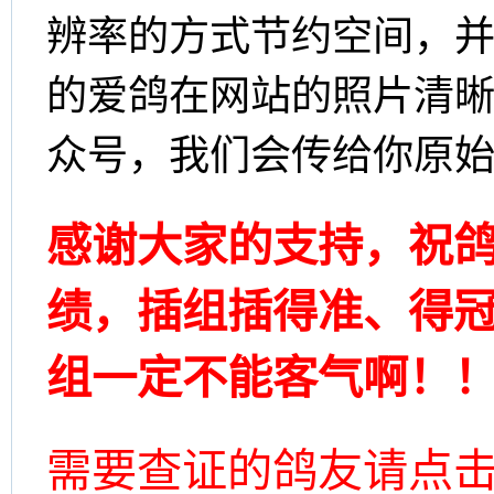
辨率的方式节约空间，
的爱鸽在网站的照片清
众号，我们会传给你原
感谢大家的支持，祝
绩，插组插得准、得
组一定不能客气啊！
需要查证的鸽友请点