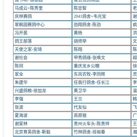
马成云+陈秀奎
陈忠智
老
庆林赛鸽
2041鸽舍+韦光宝
谢
翠枫园赛鸽中心
劲翔鸽舍-陈劲
疯
冯开苠
黄杨
洪
鸽王部落
胡师举
文
天使之家-安琦
陈翔
陈
谢社会
甲秀鸽缘-张唤文
超
陈珂
重庆龙乡公棚
徐
家全
东风农牧-李同辉
灵
朱建华
任我行鸽舍-任长江
李
兴盛鸽粮-徐加龙
黄卫华
温
李强
王兰
韩
张波
代友仙
飞
夏海波
高原狼
广
谢家林
贵州火车头-陈贵祥
王
北京育英鸽舍-靳毅
竹林鸽舍-班裕春
湘