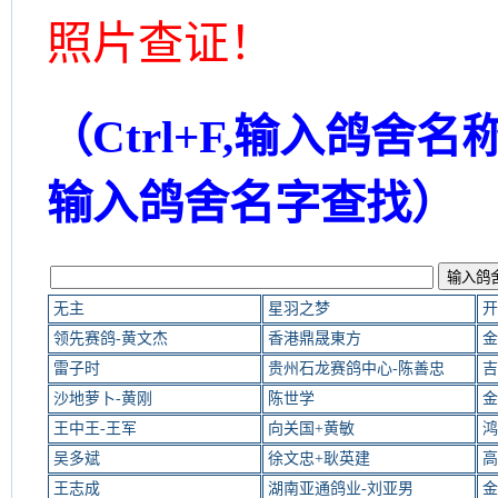
照片查证！
（C
trl+F,
输入鸽舍名
输入鸽舍名字查找）
无主
星羽之梦
开
领先赛鸽-黄文杰
香港鼎晟東方
金
雷子时
贵州石龙赛鸽中心-陈善忠
吉
沙地萝卜-黄刚
陈世学
金
王中王-王军
向关国+黄敏
鸿
吴多斌
徐文忠+耿英建
高
王志成
湖南亚通鸽业-刘亚男
金