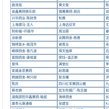
曲浩铭
黄文俊
陈
金鑫赛鸽俱乐部
猎鹰赛鸽-胡兵
自
兴华鸽业-陈财贵
秋赛
君
上海骠马-沈人
上海远征军
王
刑和福+印振华
周泊霖
睿
涂新德
龙腾鸽舍-杨勇
沈
锦绣苗乡-姚茂华
谢青业
永
峰棋鸽舍-曾凡波
得天独厚
吕
富翔鸽舍-唐祖富
荣钰+温正群
荣
曾伟
满堂红
李
宣威金亚赛鸽
赵筑雄
铭
跨越鸽舍-林兴财
耿吉曦
洪
陈庆
四川红军赛鸽公棚
九
蔡杏狮
宏生吹膜厂-陈志雄
前
湖南邵阳华鑫赛鸽-喻斌
海峡鸽舍
长
唐贵元唐通维
张建忠
K