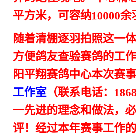
平方米，可容纳10000余
随着清棚逐羽拍照这一体
方便鸽友查验赛鸽的工
阳平翔赛鸽中心本次赛
工作室
（联系电话：1868
一先进的理念和做法，
评！经过本年赛事工作