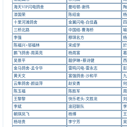
海天VIP闪电鸽舍
曼哈顿-谢伟
陶
漆国荣
陈绍金
杨
十里河滩鸽舍
金翼闪电-白佳鑫
四
三桥北路
中国结-曹海桥
喻
李强
穆琪名方
杨
陈福兴+邬福林
宋成学
於
鹏飞鸽舍-周英亮
杨周富
葛
吴景平
靓伊琳+蔡诗健
西
金马鸽舍-孟令华
雷鸣闪电-雷永志
彭
黄天文
富强鸽舍-沙和平
九
云隼鸽舍-颜益萍
赵安勇
何
陈玉福
陈胜军
周
王黎黎
快乐老头-文胜龙
刘
李斌
渝冠联队
李
朝琪凤飞
杨博
王
杨培贵
李宁芳
吴