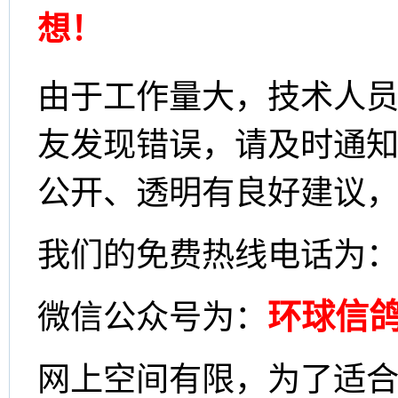
想！
由于工作量大，技术人
友发现错误，请及时通
公开、透明有良好建议
我们的免费热线电话为
环球信
微信公众号为：
网上空间有限，为了适