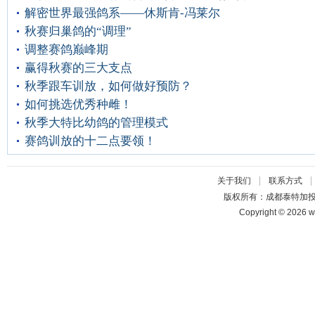
解密世界最强鸽系——休斯肯-冯莱尔
秋赛归巢鸽的“调理”
调整赛鸽巅峰期
赢得秋赛的三大支点
秋季跟车训放，如何做好预防？
如何挑选优秀种雌！
秋季大特比幼鸽的管理模式
赛鸽训放的十二点要领！
|
关于我们
联系方式
版权所有：成都泰特加
Copyright © 2026 w