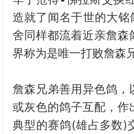
造就了闻名于世的大铭鸽
舍同样都流着近亲詹森
界称为是唯一打败詹森
詹森兄弟善用异色鸽，
或灰色的鸽子互配，作
典型的赛鸽(雄占多数