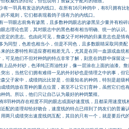
一些权威性的结论，但也说明了詹森父子配对的细致。
有一羽具有发达的内线口。在所有16只种鸽中，有8只拥有比
显的不规则，它们都表现着鸽子强有力的内线口。
一羽眼志前角有渗黑，且多数种鸽眼志的渗黑呈少量并有粉碎
的眼志理论也罢，其对眼志中的黑色都有相当明确、统一的认识
鸽坚定的意志。也由此可见，詹森父子对种鸽的归巢意志也是情
为同型，色差也相当小，但是不同色，且多数眼睛采取同类配
出来的比赛特性和适应赛程相差无几，尤其是在同一血源或血统
对，可见他们不但对种鸽的特点非常了解，刻意在鸽群中保留这
上品外封砂，色泽纯正而油性好，像一层涂在上面的油漆。詹
是突出，当然它们拥有难得一见的外封砂也是情理之中的事，但
詹森父子家中，成绩鸽比比皆是，但最知名的种鸽，特别是超级
的成绩鸽放在育种的重点位置，甚至不让它们育种，虽然它们也
的种鸽。所以，他们只让自己认为最好的种鸽繁殖。
有8羽种鸽存在程度不同的眼志或面砂速度线，且都采用速度线
相近配的道理却恰好吻合，速度线的特点已得到了鸽友们的普遍
。用两只成绩突出速度线鸽互配，其目的只有一个，就是要后代