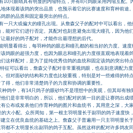
10只眼睛具有明显的内缩特点，并有8只鸽眼采用内缩互配。
见地体现着该鸽的突出品质，也预示着它的比赛速度和育种前途
高鸽群的品质和固定最突出的特点。
一只大或偏大的瞳孔出现。从詹森父子的配对中可以看出，他
由，能对它们进行否定。其配对也刻意避免出现大瞳孔，因为他
有让最好的鸽子配对，才能作出最理想的后代。
明显看得出，每羽种鸽的眼志和瞳孔都的相当好的力度。速度
着该鸽眼的超强力度，也因为眼志和瞳孔的力度很直观地表现着
他们这样配对，是为了提纯优秀信鸽的血统和固定该鸽的突出特
9特征可以看出，詹森父子配对非常重视鸽眼，也在刻意调配力
心。但对面砂的结构和力度也比较重视，特别是对一些难得的特
常了得，他们非常清楚鸽子的力度和协调的重要性。
只种鸽中，有14只鸽子的眼砂均不是理想中的美观，但其却有独
理他们是非常明白的，所以，他们配对的第一目的是让赛鸽出成
没有公布或发表他们作育种鸽的图片和血统书，其用意之深，大
的大小配。众所周知，第一根主羽明显长于副羽的鸽子速度快
得建立在优良血统的基础之上。詹森父子普遍用一只主羽明显长
主羽都不太明显长出副羽的鸽子互配。虽然这样的配对许多鸽友