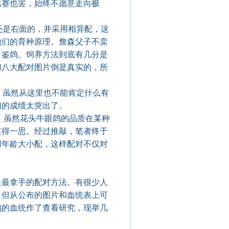
比赛也罢，始终不愿意走向极
还是右面的，并采用相异配，这
他们的育种原理。詹森父子不卖
，鉴鸽、饲养方法到底有几分是
和八大配对图片倒是真实的，所
，虽然从这里也不能肯定什么有
们的成绩太突出了。
。虽然花头牛眼鸽的品质在某种
值得一思。经过推敲，笔者终于
用年龄大小配，这样配对不仅对
最拿手的配对方法。有很少人
。但从公布的图片和血统表上可
鸽的血统作了查看研究，现举几