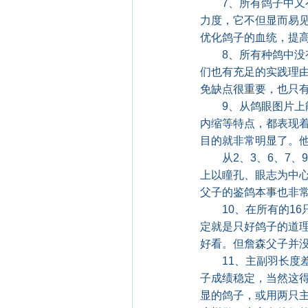
7、所有鸽子中又有
力度，它不但显而易
优化鸽子的血统，提
8、所有种鸽中没有
们也有充足的实践理
免缺点很重要，也只
9、从鸽眼图片上能
内缩等特点，都表现
目的就非常明显了。
从2、3、6、7、
上以瞳孔、眼志为中
父子的鉴鸽本事也非
10、在所有的16
定就是只好鸽子的道
好看。但詹森父子并
11、主副羽长度差
子成绩稳定，当然这
显的鸽子，或用两只