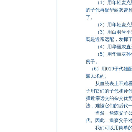
（1）用年轻麦克斯
的子代再配华丽灰曾
了。
（2）用年轻麦克斯
（3）用白羽号平辈与
既是近亲远配，发挥
（4）用华丽灰直孙
（5）用华丽灰孙代
例子。
（6）用019子代雄
寐以求的。
从血统表上不难看出
子用它们的子代和孙
挥近亲远交的杂交优
法，难怪它们的后代
当然，詹森父子公布
代。因此，詹森父子
我们可以用简单的形