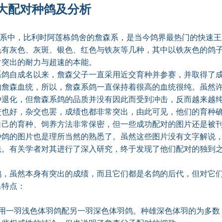
对种鸽及分析
系中，比利时阿莲栋鸽舍的詹森系，是当今鸽界最热门的快速王
色有灰色、灰斑、银色、红色与铁灰等几种，其中以铁灰色的鸽
常突出的耐力与超速的本能。
自成名以来，詹森父子一直采用近交育种并参赛，并取得了成
的詹森血统，所以，詹森系鸽一直保持着很高的血统很纯。虽然
种退化，但詹森系鸽的品质并没有因此而受到冲击，反而越来越
交也好，杂交也罢，成绩也都非常突出，由此可见，他们的育种
的育种、饲养方法非常保密，但一些成功配对的图片还是被刊
种鸽的图片也是理所当然的熟悉了。虽然这些图片没有文字解说
法。有关学者对其进行了深入研究，终于发现了他们配对的独到
虽然本身有突出的成绩，而且它们都是名鸽的后代，但对它们
出特点：
一羽浅色体羽鸽配另一羽深色体羽鸽。种雄深色体羽的为多数