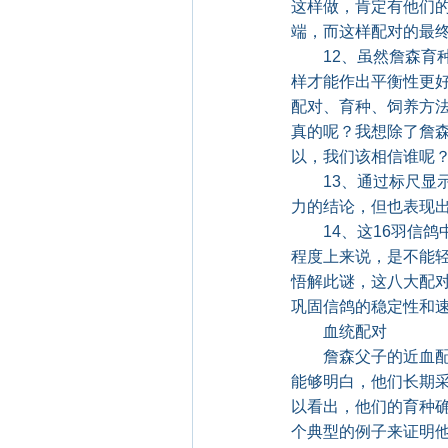
这样做，肯定有他们
端，而这样配对的最
12、虽然詹森育种
样才能作出平衡性更
配对、育种、饲养方
真的呢？我想除了詹
以，我们该相信谁呢
13、通过标尺显示
力的结论，但也表现
14、这16羽信鸽
程度上来说，是不能
悟解此谜，这八大配
巩固信鸽的稳定性和
血统配对
詹森父子的近血配对
能够明白，他们长期
以看出，他们的育种
个典型的例子来证明