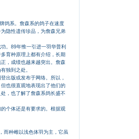
牌鸽系。詹森系的鸽子在速度
子为隐性遗传珍品，为詹森兄弟
功。89年惟一引进一羽华普利
许多育种原理上都有介绍，长期
纯正，成绩也越来越突出。詹森
确有独到之处。
登出版或发布于网络。所以，
，但也很直观地表现出了他们的
之处，也了解了詹森系鸽长盛不
的个体还是有要求的。根据观
，而种雌以浅色体羽为主，它虽