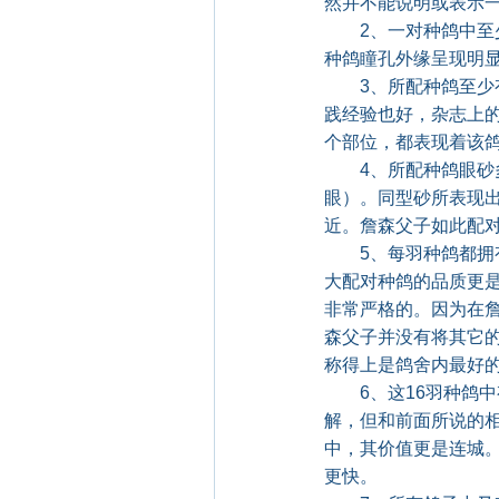
然并不能说明或表示
2、一对种鸽中至少
种鸽瞳孔外缘呈现明
3、所配种鸽至少有
践经验也好，杂志上
个部位，都表现着该
4、所配种鸽眼砂多
眼）。同型砂所表现
近。詹森父子如此配
5、每羽种鸽都拥有
大配对种鸽的品质更
非常严格的。因为在
森父子并没有将其它
称得上是鸽舍内最好
6、这16羽种鸽中
解，但和前面所说的
中，其价值更是连城
更快。