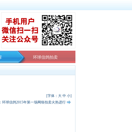
库
环球信鸽拍卖
[字体：
大
中
小
]
：环球信鸽2015年第一场网络拍卖火热进行