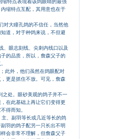
内缩特点表现着该鸽眼睛的最强
。内缩特点互配，其用意也在于
们对大瞳孔鸽的不信任，当然他
们知道，对于种鸽来说，不但避
线、眼志刻线、尖刺内线口以及
鸽子的品质，所以，詹森父子的
点。
度；此外，他们虽然在鸽眼配对
点，更是抓住不放。可见，詹森
到之处。眼砂美观的鸽子并不一
绩，在此基础上再让它们变得更
家不得而知。
，主、副羽等长或几近等长的鸽
于副羽的鸽子配另一只长出不明
同样会非常不理解，但詹森父子