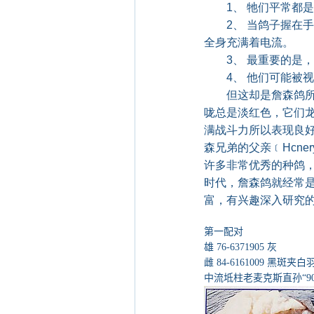
1、 牠们平常都是
2、 当鸽子握在手
全身充满着电流。
3、 最重要的是，
4、 他们可能被视
但这却是詹森鸽所拥
咙总是淡红色，它们
满战斗力所以表现良
森兄弟的父亲﹝Hcne
许多非常优秀的种鸽
时代，詹森鸽就经常
富，有兴趣深入研究
第一配对
雄 76-6371905 灰
雌 84-6161009 黑斑夹白
中流坻柱老麦克斯直孙“90