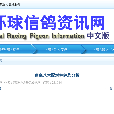
专业化信息服务
环球信鸽赛事
信鸽名人专题
信鸽知识宝
容
詹森八大配对种鸽及分析
资讯网 作者：环球信鸽赛鸽资讯网 阅读：23198次
度
下一篇