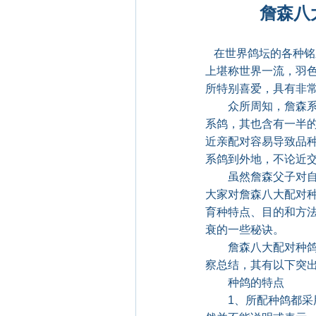
詹森八大配
在世界鸽坛的各种铭
上堪称世界一流，羽
所特别喜爱，具有非
众所周知，詹森系鸽
系鸽，其也含有一半
近亲配对容易导致品
系鸽到外地，不论近
虽然詹森父子对自己
大家对詹森八大配对
育种特点、目的和方
衰的一些秘诀。
詹森八大配对种鸽，
察总结，其有以下突
种鸽的特点
1、所配种鸽都采用