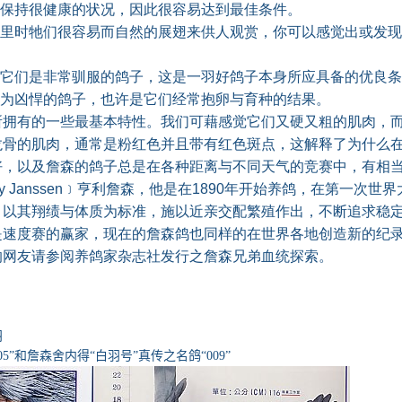
保持很健康的状况，因此很容易达到最佳条件。
里时牠们很容易而自然的展翅来供人观赏，你可以感觉出或发现
它们是非常驯服的鸽子，这是一羽好鸽子本身所应具备的优良条
为凶悍的鸽子，也许是它们经常抱卵与育种的结果。
有的一些最基本特性。我们可藉感觉它们又硬又粗的肌肉，而
龙骨的肌肉，通常是粉红色并且带有红色斑点，这解释了为什么
好，以及詹森的鸽子总是在各种距离与不同天气的竞赛中，有相
ry Janssen﹞亨利詹森，他是在1890年开始养鸽，在第一次
，以其翔绩与体质为标准，施以近亲交配繁殖作出，不断追求稳
是速度赛的赢家，现在的詹森鸽也同样的在世界各地创造新的纪
的网友请参阅养鸽家杂志社发行之詹森兄弟血统探索。
羽
5”和詹森舍内得“白羽号”真传之名鸽“009”