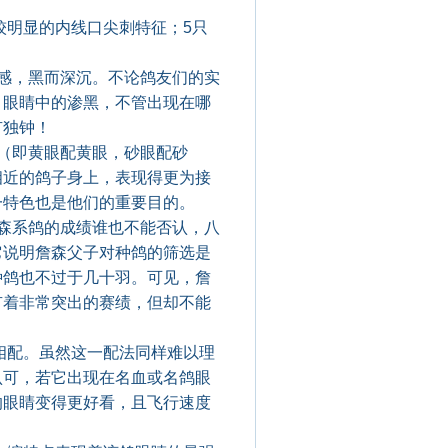
较明显的内线口尖刺特征；5只
感，黑而深沉。不论鸽友们的实
。眼睛中的渗黑，不管出现在哪
有独钟！
（即黄眼配黄眼，砂眼配砂
相近的鸽子身上，表现得更为接
一特色也是他们的重要目的。
森系鸽的成绩谁也不能否认，八
它说明詹森父子对种鸽的筛选是
种鸽也不过于几十羽。可见，詹
有着非常突出的赛绩，但却不能
相配。虽然这一配法同样难以理
认可，若它出现在名血或名鸽眼
的眼睛变得更好看，且飞行速度