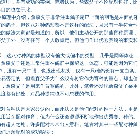
的道理，并有成功的实例。笔者认为，詹森父子不论配对也好，
终目的也在于此。
原理中介绍，詹森父子非常注重鸽子尾巴上面的羽毛是左面的
好的鸽子。但这八对种鸽却都不是这样的配法，且只有一半符合
法的做法大家都是知道的，所以，他们主动公开的那些育种原理
森父子外，没有任何一个人敢肯定。但他们作出优秀赛鸽的事实
？
，这八对种鸽的体型没有偏大或偏小的类型，几乎是同等体态
出詹森父子还是非常注重在鸽群中保留这一体态，可能是因为它
中，没有一只牛眼，也没出现花头，仅有一只雌鸽长有一支白条
轻易否定的，但詹森父子为什么没有将它作为育种的重点，却也
对，詹森父子是用来作育赛鸽的。此外，笔者还发现詹森父子采
速度都有好处，对品种提纯也不可忽视的作用。
育种法是大家公认的，而此法又是他们配对的惟一方法，更是
采用近亲配对作育，但为什么还会源源不断地作出优秀赛、种鸽
确有超人之处，许多配对常常出人意料。笔者对其中一些配对种
他们近亲配对的成功秘诀：