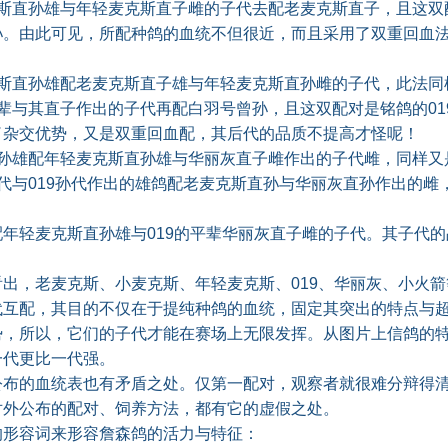
直孙雄与年轻麦克斯直子雌的子代去配老麦克斯直子，且这双
孙。由此可见，所配种鸽的血统不但很近，而且采用了双重回血
直孙雄配老麦克斯直子雄与年轻麦克斯直孙雌的子代，此法同
其直子作出的子代再配白羽号曾孙，且这双配对是铭鸽的019
了杂交优势，又是双重回血配，其后代的品质不提高才怪呢！
雄配年轻麦克斯直孙雄与华丽灰直子雌作出的子代雌，同样又
与019孙代作出的雄鸽配老麦克斯直孙与华丽灰直孙作出的雌
配年轻麦克斯直孙雄与019的平辈华丽灰直子雌的子代。其子代
，老麦克斯、小麦克斯、年轻麦克斯、019、华丽灰、小火箭
代互配，其目的不仅在于提纯种鸽的血统，固定其突出的特点与
势，所以，它们的子代才能在赛场上无限发挥。从图片上信鸽的
一代更比一代强。
的血统表也有矛盾之处。仅第一配对，观察者就很难分辩得清0
对外公布的配对、饲养方法，都有它的虚假之处。
容词来形容詹森鸽的活力与特征：